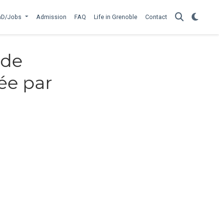
hD/Jobs
Admission
FAQ
Life in Grenoble
Contact
 de
ée par